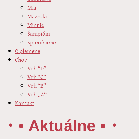
Mia
Mazsola
Minnie
Šampióni
Spomíname
O plemene
Chov
Vrh “D”
Vrh “C”
Vrh “B”
Vrh „A“
Kontakt
・• Aktuálne •・