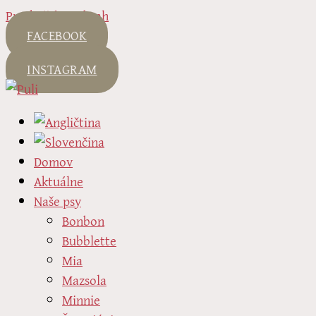
Preskočiť na obsah
FACEBOOK
INSTAGRAM
Domov
Aktuálne
Naše psy
Bonbon
Bubblette
Mia
Mazsola
Minnie