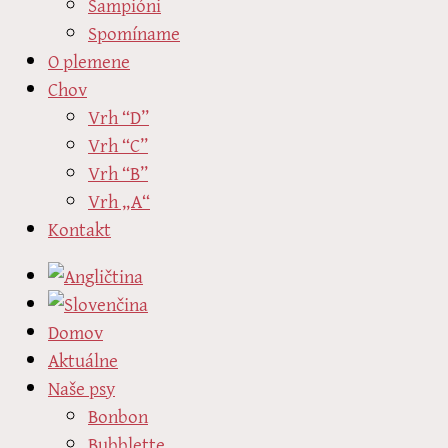
Šampióni
Spomíname
O plemene
Chov
Vrh “D”
Vrh “C”
Vrh “B”
Vrh „A“
Kontakt
Domov
Aktuálne
Naše psy
Bonbon
Bubblette